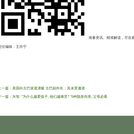
海量资讯、精准解读，尽在新
责任编辑：王许宁
上一篇：
美国向古巴派遣潜艇 古巴副外长：其未受邀请
下一篇：
兴智: “为什么越爱孩子, 他们越痛苦? ”6种隐形伤害, 父母必看