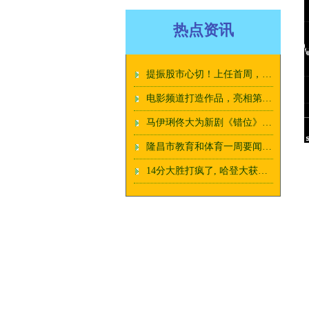
热点资讯
提振股市心切！上任首周，李在明高调访问韩国主要证券交易所
电影频道打造作品，亮相第27届，全国影片推介会_仁东_天眼_中国
马伊琍佟大为新剧《错位》 聚焦案件背后的人生困境
隆昌市教育和体育一周要闻回顾（7月8日——7月14日）
14分大胜打疯了, 哈登大获成功, 快船5个赢球法宝, 第6稳住了