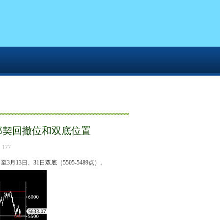
撑区域仍是23.6%斐波那契回撤位和双底位置
波那契回撤位和双底位置
177
13日、31日双底（5505-5489点）。