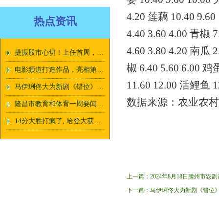
4.20 莲藕 10.40 9.60
热点资讯
4.40 3.60 4.00 青椒 7
4.60 3.80 4.20 南瓜 2
提振股市心切！上任首周，李在明高调访问韩国主要证券交易所
椒 6.40 5.60 6.00 鸡
电影频道打造作品，亮相第27届，全国影片推介会_仁东_天眼_中国
11.60 12.00 活鲤鱼 12
马伊琍佟大为新剧《错位》 聚焦案件背后的人生困境
数据来源：农业农村
隆昌市教育和体育一周要闻回顾（7月8日——7月14日）
14分大胜打疯了, 哈登大获成功, 快船5个赢球法宝, 第6稳住了
上一篇：
2024年8月18日滕州市
下一篇：
马伊琍佟大为新剧《错位》