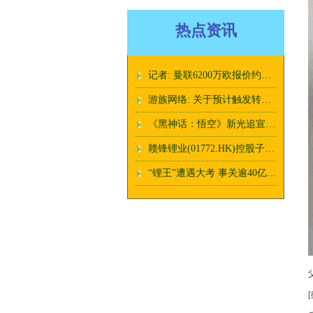
热点资讯
记者: 曼联6200万欧报价约罗被接受, 正在和球员谈薪水
游族网络: 关于预计触发转股价格向下修正条件的提示性公告
《黑神话：悟空》新光追宣传片发布：打Boss更高清了！
赣锋锂业(01772.HK)控股子公司 Minera Exar拟在境外发行不超过 2 亿美元或其他等值货币的债券
“锂王”遭遇大考 事关逾40亿美元投资