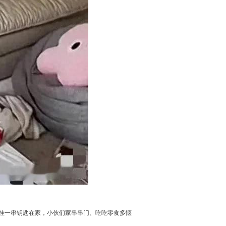
，挂一串钥匙在家，小伙们家串串门、吃吃零食多惬