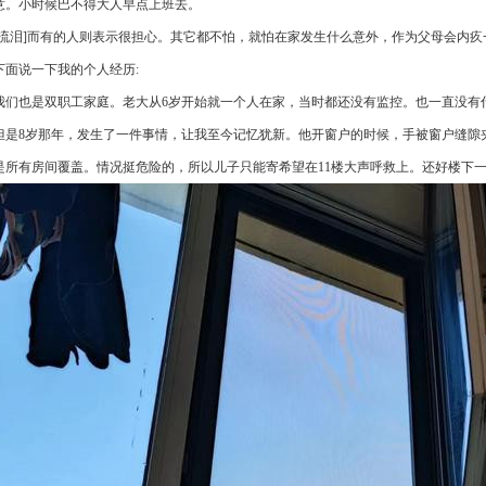
意。小时候巴不得大人早点上班去。
[流泪]而有的人则表示很担心。其它都不怕，就怕在家发生什么意外，作为父母会内疚
下面说一下我的个人经历:
我们也是双职工家庭。老大从6岁开始就一个人在家，当时都还没有监控。也一直没有
但是8岁那年，发生了一件事情，让我至今记忆犹新。他开窗户的时候，手被窗户缝隙
是所有房间覆盖。情况挺危险的，所以儿子只能寄希望在11楼大声呼救上。还好楼下