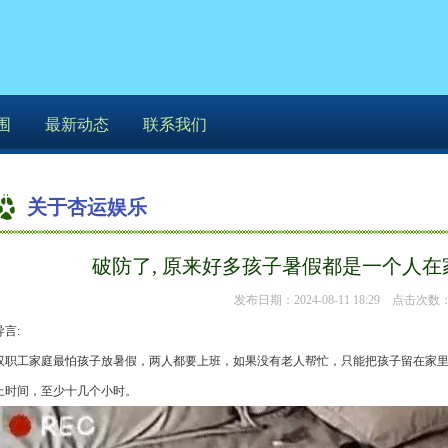
围
最新动态
联系我们
关于杏运娱乐
你的位置：
杏运娱乐
>
关于杏运娱乐
> 破防了, 原来
破防了, 原来好多孩子暑假都是一个人在
发布日期：2024-08-11 18:29 点击次数：
导言:
双职工家庭最怕孩子放暑假，两人都要上班，如果没有老人帮忙，只能把孩子留在家里
上时间，至少十几个小时。