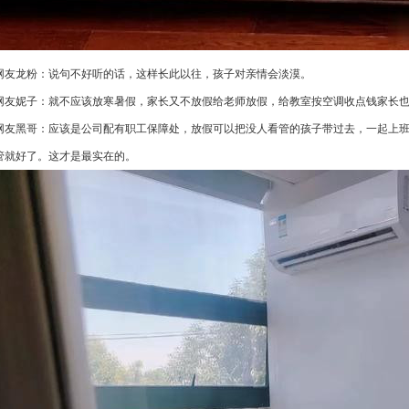
网友龙粉：说句不好听的话，这样长此以往，孩子对亲情会淡漠。
网友妮子：就不应该放寒暑假，家长又不放假给老师放假，给教室按空调收点钱家长
网友黑哥：应该是公司配有职工保障处，放假可以把没人看管的孩子带过去，一起上
管就好了。这才是最实在的。