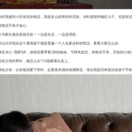
当时我接到小区保安的电话，我是多么的害怕和无助。当时感觉特愧疚儿子。但是班
着电话手表才放心。
作为家长真的是很无奈！一边‬是‬生活‬，一边是‬理想‬。
那么针对现在这个暑假孩子都是普遍一个人在家这样的情况，看看大家怎么说:
网友冰心: 我家9岁，放假还要带着3岁的妹妹。亏得有监控，有电话手表，开始担心
没有父母的帮衬，能怎么办?!只能硬着头皮上。
网友沙龙：以前爸妈要下班时，赶紧拿风扇给电视降温，现在我是回来就没收孩子手