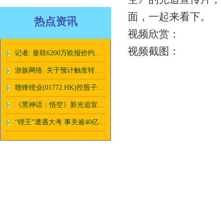
面，一起来看下。
热点资讯
视频欣赏：
视频截图：
记者: 曼联6200万欧报价约罗被接受, 正在和球员谈薪水
游族网络: 关于预计触发转股价格向下修正条件的提示性公告
赣锋锂业(01772.HK)控股子公司 Minera Exar拟在境外发行不超过 2 亿美元或其他等值货币的债券
《黑神话：悟空》新光追宣传片发布：打Boss更高清了！
“锂王”遭遇大考 事关逾40亿美元投资