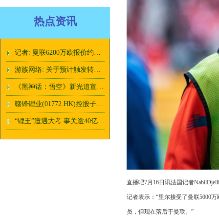
热点资讯
记者: 曼联6200万欧报价约罗被接受, 正在和球员谈薪水
游族网络: 关于预计触发转股价格向下修正条件的提示性公告
《黑神话：悟空》新光追宣传片发布：打Boss更高清了！
赣锋锂业(01772.HK)控股子公司 Minera Exar拟在境外发行不超过 2 亿美元或其他等值货币的债券
“锂王”遭遇大考 事关逾40亿美元投资
直播吧7月16日讯法国记者NabilD
记者表示：“里尔接受了曼联5000
员，但现在落后于曼联。”