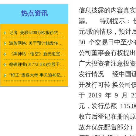
信息披露的内容真实
热点资讯
漏。 特别提示： 价持
元/股的情形，预计
记者: 曼联6200万欧报价约罗被接受, 正在和球员谈薪水
30 个交易日中至少
游族网络: 关于预计触发转股价格向下修正条件的提示性公告
公司董事会有权提出
《黑神话：悟空》新光追宣传片发布：打Boss更高清了！
广大投资者注意投
赣锋锂业(01772.HK)控股子公司 Minera Exar拟在境外发行不超过 2 亿美元或其他等值货币的债券
发行情况 经中国
“锂王”遭遇大考 事关逾40亿美元投资
开发行可转 换公司债
于 2019 年 9 月
元，发行总额 115
收市后登记在册的原
放弃优先配售部分）