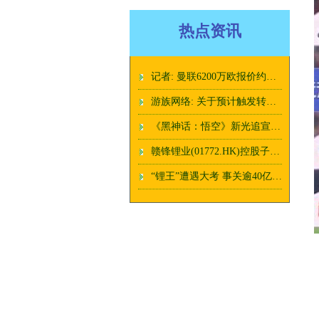
热点资讯
记者: 曼联6200万欧报价约罗被接受, 正在和球员谈薪水
游族网络: 关于预计触发转股价格向下修正条件的提示性公告
《黑神话：悟空》新光追宣传片发布：打Boss更高清了！
赣锋锂业(01772.HK)控股子公司 Minera Exar拟在境外发行不超过 2 亿美元或其他等值货币的债券
“锂王”遭遇大考 事关逾40亿美元投资