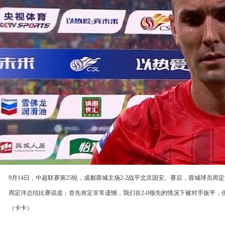
9月14日，中超联赛第25轮，成都蓉城主场2-2战平北京国安。赛后，蓉城球员周
周定洋总结比赛说道：首先肯定非常遗憾，我们在2-0领先的情况下被对手扳平，但
（卡卡）