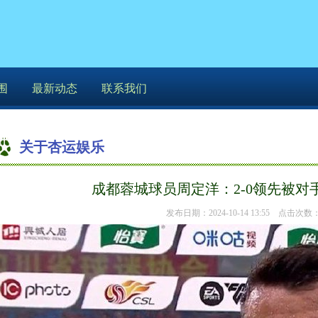
围
最新动态
联系我们
关于杏运娱乐
你的位置：
杏运娱乐
>
关于杏运娱乐
> 成都蓉
成都蓉城球员周定洋：2-0领先被对
发布日期：2024-10-14 13:55 点击次数：